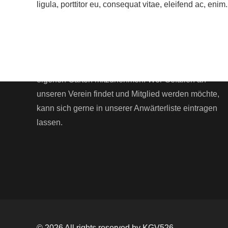
ligula, porttitor eu, consequat vitae, eleifend ac, en
Wir erholen uns abseits der Hauptverkehrswege,
sodass wir die Ruhe der Natur genießen können.
Jeder Besucher ist herzlichst eingeladen durch
unsere Anlage zu schlendern, um sich zu erholen
oder die eine oder andere Anregung für den
eigenen Garten mitzunehmen. Wer Gefallen an
unseren Verein findet und Mitglied werden möchte,
kann sich gerne in unserer Anwärterliste eintragen
lassen.
© 2026 All rights reserved by KGV526