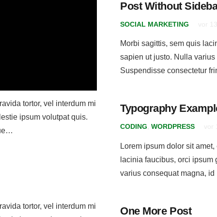
Post Without Sideba
SOCIAL MARKETING
vor 1
Morbi sagittis, sem quis laci
sapien ut justo. Nulla variu
Suspendisse consectetur fri
ravida tortor, vel interdum mi
Typography Exampl
estie ipsum volutpat quis.
CODING
,
WORDPRESS
vor
que…
Lorem ipsum dolor sit amet, c
lacinia faucibus, orci ipsum 
varius consequat magna, id
ravida tortor, vel interdum mi
One More Post