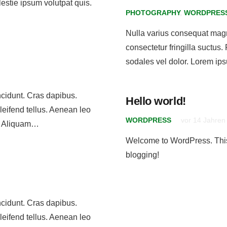
estie ipsum volutpat quis.
PHOTOGRAPHY
,
WORDPRES
Nulla varius consequat magn
consectetur fringilla suctus.
sodales vel dolor. Lorem ip
ncidunt. Cras dapibus.
Hello world!
eifend tellus. Aenean leo
WORDPRESS
vor 14 Jahren
im. Aliquam…
Welcome to WordPress. This is
blogging!
ncidunt. Cras dapibus.
Sprechzeit
eifend tellus. Aenean leo