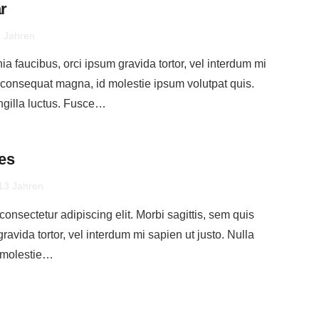
r
3 Jahren
nia faucibus, orci ipsum gravida tortor, vel interdum mi
s consequat magna, id molestie ipsum volutpat quis.
ngilla luctus. Fusce…
es
 13 Jahren
onsectetur adipiscing elit. Morbi sagittis, sem quis
gravida tortor, vel interdum mi sapien ut justo. Nulla
 molestie…