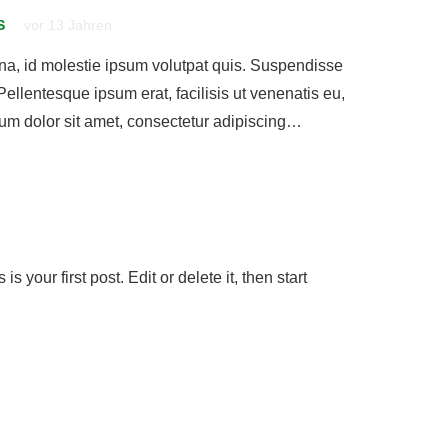
S
vor 13 Jahren
a, id molestie ipsum volutpat quis. Suspendisse
 Pellentesque ipsum erat, facilisis ut venenatis eu,
sum dolor sit amet, consectetur adipiscing…
 your first post. Edit or delete it, then start
Kontakt