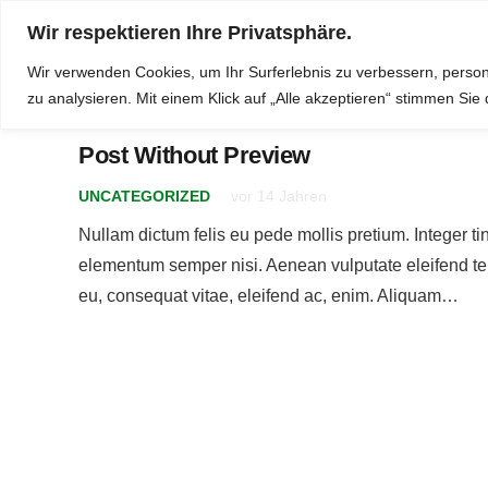
Wir respektieren Ihre Privatsphäre.
Kleingartenbauverein 526 Selbsthilfe e.V.
Diese Webseite n
Wir verwenden Cookies, um Ihr Surferlebnis zu verbessern, person
zu analysieren.
Mit einem Klick auf „Alle akzeptieren“ stimmen Si
Post Without Preview
UNCATEGORIZED
vor 14 Jahren
Nullam dictum felis eu pede mollis pretium. Integer t
elementum semper nisi. Aenean vulputate eleifend tell
eu, consequat vitae, eleifend ac, enim. Aliquam…